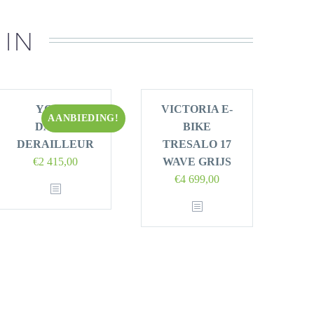
 IN
YOORS
VICTORIA E-
AANBIEDING!
DAMES
BIKE
DERAILLEUR
TRESALO 17
Oorspronkelijke
Huidige
€
2 415,00
WAVE GRIJS
prijs
prijs
€
4 699,00
was:
is:
€3
€2
450,00.
415,00.