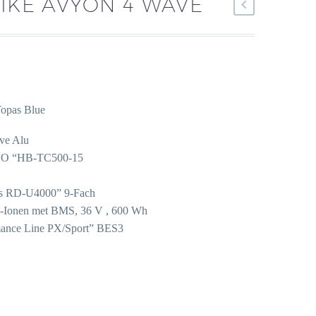
BIKE AVYON 4 WAVE
 Topas Blue
ave Alu
NO “HB-TC500-15
 RD-U4000” 9-Fach
m-Ionen met BMS, 36 V , 600 Wh
ance Line PX/Sport” BES3