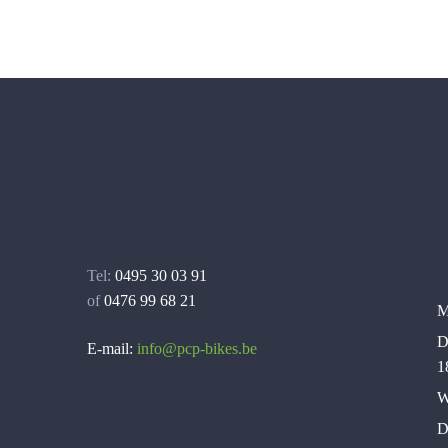
Tel:
0495 30 03 91
of
0476 99 68 21
M
D
E-mail:
info@pcp-bikes.be
1
W
D