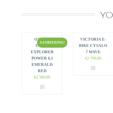
YO
O2FEEL
VICTORIA E-
AANBIEDING!
ISWAN
BIKE CYSALO
EXPLORER
7 WAVE
POWER 6.1
€
2 799,00
EMERALD
RED
Oorspronkelijke
Huidige
€
2 560,00
prijs
prijs
was:
is:
€3
€2
199,00.
560,00.