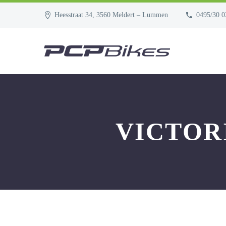
Heesstraat 34, 3560 Meldert – Lummen
0495/30 0
VICTOR