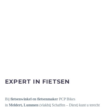
FIETSENWINKEL & FIETSENMAKER
MELDERT (NAAST LUMMEN BIJ
DIEST)
PCP Bikes
Beste klanten
de winkel zal gesloten zijn vanaf 25 September tot en met 14 Oktober
2025
EXPERT IN FIETSEN
Bij
fietsenwinkel en fietsenmaker
PCP Bikes
in
Meldert, Lummen
(vlakbij Schaffen – Diest) kunt u terecht