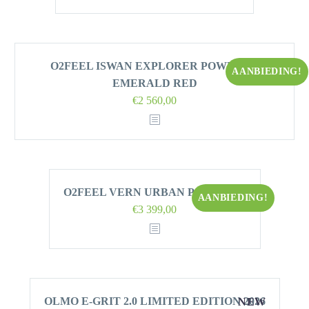
O2FEEL ISWAN EXPLORER POWER 6.1
AANBIEDING!
EMERALD RED
Oorspronkelijke
Huidige
€
2 560,00
prijs
prijs
was:
is:
€3
€2
199,00.
560,00.
O2FEEL VERN URBAN POWER 7.1
AANBIEDING!
Oorspronkelijke
Huidige
€
3 399,00
prijs
prijs
was:
is:
€3
€3
899,00.
399,00.
OLMO E-GRIT 2.0 LIMITED EDITION 2026
NEW