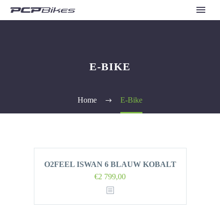
E-BIKE
Home
E-Bike
O2FEEL ISWAN 6 BLAUW KOBALT
€
2 799,00