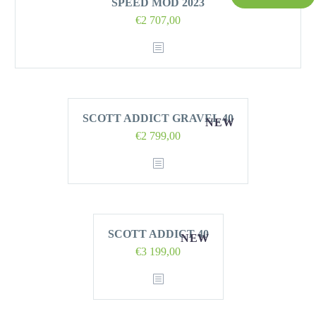
SPEED MOD 2023
Oorspronkelijke
Huidige
€
2 707,00
prijs
prijs
was:
is:
€3
€2
868,00.
707,00.
SCOTT ADDICT GRAVEL 40
NEW
€
2 799,00
SCOTT ADDICT 40
NEW
€
3 199,00