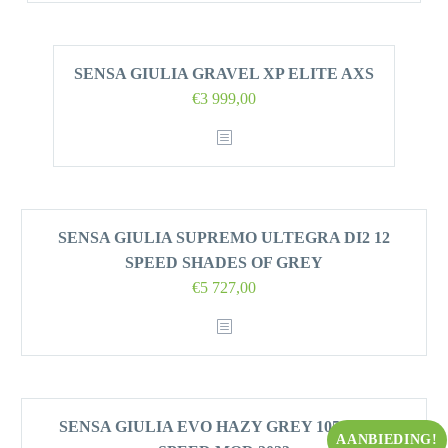
€3
€3
699,00.
329,00.
SENSA GIULIA GRAVEL XP ELITE AXS
€
3 999,00
SENSA GIULIA SUPREMO ULTEGRA DI2 12
SPEED SHADES OF GREY
€
5 727,00
SENSA GIULIA EVO HAZY GREY 105 DI2 12
AANBIEDING!