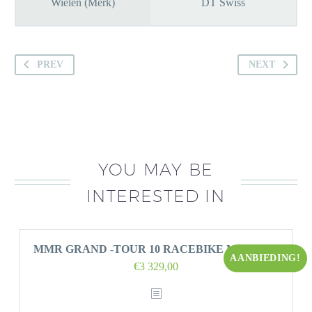
Wielen (Merk)
DT Swiss
PREV
NEXT
YOU MAY BE
INTERESTED IN
MMR GRAND -TOUR 10 RACEBIKE MOD 2022
AANBIEDING!
Oorspronkelijke
Huidige
€
3 329,00
prijs
prijs
was:
is: