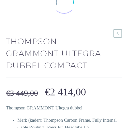
THOMPSON
GRAMMONT ULTEGRA
DUBBEL COMPACT
Oorspronkelijke
Huidige
€
2 414,00
€
3 449,00
prijs
prijs
Thompson GRAMMONT Ultegra dubbel
was:
is:
€3
€2
Merk (kader): Thompson Carbon Frame. Fully Internal
Cable Routing. .Press Fit. Headtube 1.5