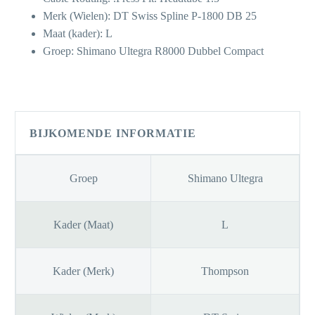
449,00.
414,00.
Merk (Wielen): DT Swiss Spline P-1800 DB 25
Maat (kader): L
Groep: Shimano Ultegra R8000 Dubbel Compact
BIJKOMENDE INFORMATIE
Groep
Shimano Ultegra
Kader (Maat)
L
Kader (Merk)
Thompson